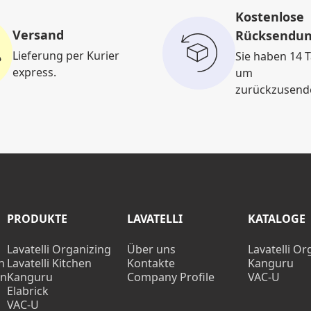
Kostenlose
Versand
Rücksendu
Lieferung per Kurier
Sie haben 14 T
express.
um
zurückzusend
PRODUKTE
LAVATELLI
KATALOGE
Lavatelli Organizing
Über uns
Lavatelli Or
n
Lavatelli Kitchen
Kontakte
Kanguru
en
Kanguru
Company Profile
VAC-U
Elabrick
VAC-U