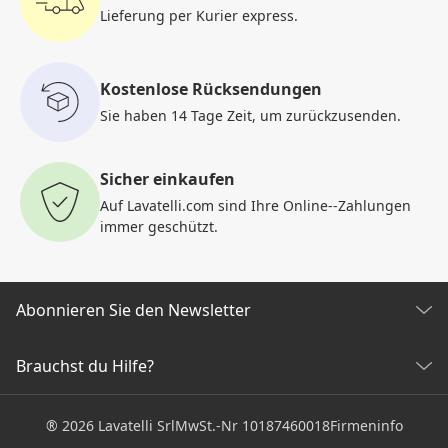
Lieferung per Kurier
express.
Kostenlose Rücksendungen
Sie haben 14 Tage Zeit, um
zurückzusenden.
Sicher einkaufen
Auf Lavatelli.com sind Ihre Online-
-Zahlungen
immer geschützt.
Abonnieren Sie den Newsletter
Entdecken Sie alle unsere Neuigkeiten
Brauchst du Hilfe?
KUNDENDIENST
Klicken Sie hier, um sich anzumelden
® 2026 Lavatelli Srl
MwSt.-Nr 10187460018
Firmeninfo
Allgemeine Verkaufsbedingungen