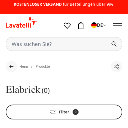
KOSTENLOSER VERSAND
für Bestellungen über 99€
DE
Heim
Produkte
Teile
Der Rücken
Elabrick
(0)
Filter
0