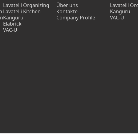
Lavatelli Organizing
Über uns
Lavatelli Or
n
Lavatelli Kitchen
Kontakte
Kanguru
en
Kanguru
Company Profile
VAC-U
Elabrick
VAC-U