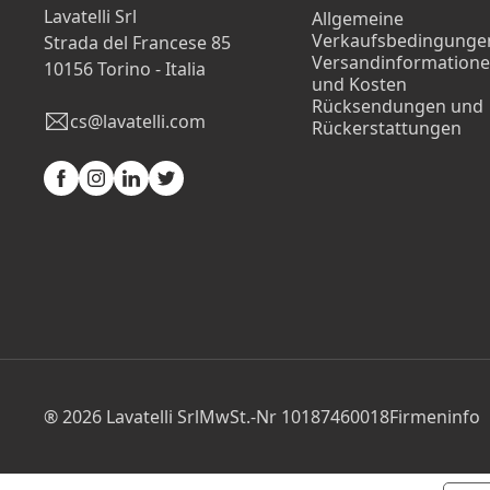
Lavatelli Srl
Allgemeine
Verkaufsbedingunge
Strada del Francese 85
Versandinformation
10156 Torino - Italia
und Kosten
Rücksendungen und
cs@lavatelli.com
Rückerstattungen
Facebook
Instagram
Linkedin
Twitter
® 2026 Lavatelli Srl
MwSt.-Nr 10187460018
Firmeninfo