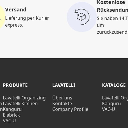
Kostenlose
Versand
Rücksendu
Lieferung per Kurier
Sie haben 14 T
express.
um
zurückzusend
PRODUKTE
LAVATELLI
KATALOGE
Lavatelli Organizing
Über uns
Lavatelli Or
n
Lavatelli Kitchen
Kontakte
Kanguru
en
Kanguru
Company Profile
VAC-U
Elabrick
VAC-U