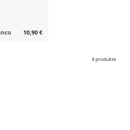
anco
10,90 €
4 produkte