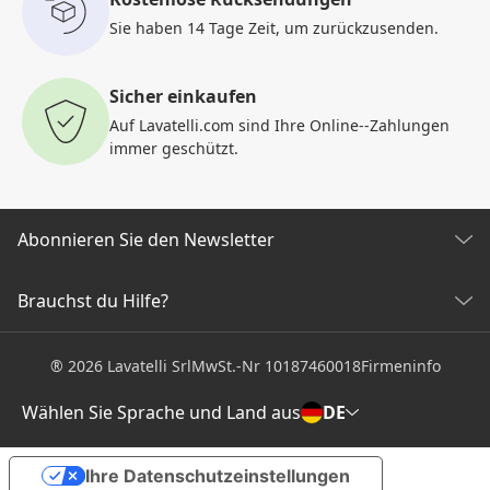
Sie haben 14 Tage Zeit, um
zurückzusenden.
Sicher einkaufen
Auf Lavatelli.com sind Ihre Online-
-Zahlungen
immer geschützt.
Abonnieren Sie den Newsletter
Entdecken Sie alle unsere Neuigkeiten
Brauchst du Hilfe?
KUNDENDIENST
Klicken Sie hier, um sich anzumelden
® 2026 Lavatelli Srl
MwSt.-Nr 10187460018
Firmeninfo
Allgemeine Verkaufsbedingungen
Versandinformationen und Kosten
Wählen Sie Sprache und Land aus
DE
Rücksendungen und Rückerstattungen
PRODUKTE
Ihre Datenschutzeinstellungen