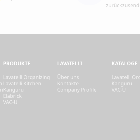
zurückzusend
PRODUKTE
LAVATELLI
KATALOGE
Lavatelli Organizing
Über uns
Lavatelli Or
n
Lavatelli Kitchen
Kontakte
Kanguru
en
Kanguru
Company Profile
VAC-U
Elabrick
VAC-U