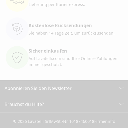
Lieferung per Kurier
express.
Kostenlose Rücksendungen
Sie haben 14 Tage Zeit, um
zurückzusenden.
Sicher einkaufen
Auf Lavatelli.com sind Ihre Online-
-Zahlungen
immer geschützt.
Abonnieren Sie den Newsletter
Entdecken Sie alle unsere Neuigkeiten
Brauchst du Hilfe?
KUNDENDIENST
Klicken Sie hier, um sich anzumelden
® 2026 Lavatelli Srl
MwSt.-Nr 10187460018
Firmeninfo
Allgemeine Verkaufsbedingungen