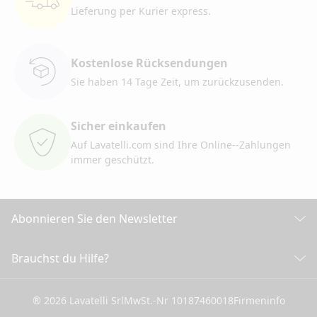
Lieferung per Kurier
express.
Kostenlose Rücksendungen
Sie haben 14 Tage Zeit, um
zurückzusenden.
Sicher einkaufen
Auf Lavatelli.com sind Ihre Online-
-Zahlungen
immer geschützt.
Abonnieren Sie den Newsletter
Entdecken Sie alle unsere Neuigkeiten
Brauchst du Hilfe?
KUNDENDIENST
Klicken Sie hier, um sich anzumelden
® 2026 Lavatelli Srl
MwSt.-Nr 10187460018
Firmeninfo
Allgemeine Verkaufsbedingungen