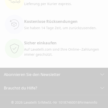
Lieferung per Kurier
express.
Kostenlose Rücksendungen
Sie haben 14 Tage Zeit, um
zurückzusenden.
Sicher einkaufen
Auf Lavatelli.com sind Ihre Online-
-Zahlungen
immer geschützt.
Abonnieren Sie den Newsletter
Entdecken Sie alle unsere Neuigkeiten
Brauchst du Hilfe?
KUNDENDIENST
Klicken Sie hier, um sich anzumelden
® 2026 Lavatelli Srl
MwSt.-Nr 10187460018
Firmeninfo
Allgemeine Verkaufsbedingungen