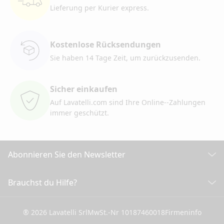
Lieferung per Kurier
express.
Kostenlose Rücksendungen
Sie haben 14 Tage Zeit, um
zurückzusenden.
Sicher einkaufen
Auf Lavatelli.com sind Ihre Online-
-Zahlungen
immer geschützt.
Abonnieren Sie den Newsletter
Entdecken Sie alle unsere Neuigkeiten
Brauchst du Hilfe?
KUNDENDIENST
Klicken Sie hier, um sich anzumelden
® 2026 Lavatelli Srl
MwSt.-Nr 10187460018
Firmeninfo
Allgemeine Verkaufsbedingungen