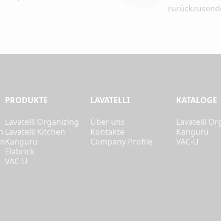
zurückzusend
PRODUKTE
LAVATELLI
KATALOGE
Lavatelli Organizing
Über uns
Lavatelli Or
n
Lavatelli Kitchen
Kontakte
Kanguru
en
Kanguru
Company Profile
VAC-U
Elabrick
VAC-U