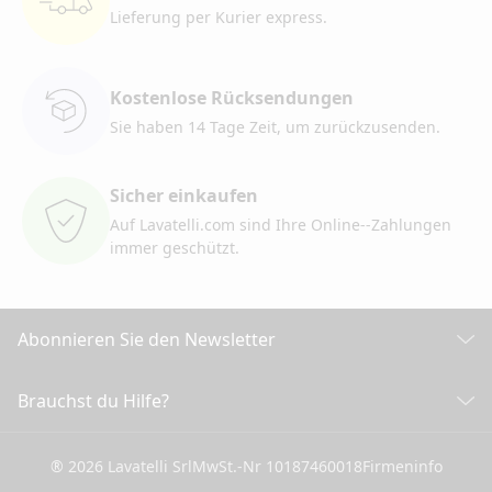
Lieferung per Kurier
express.
Kostenlose Rücksendungen
Sie haben 14 Tage Zeit, um
zurückzusenden.
Sicher einkaufen
Auf Lavatelli.com sind Ihre Online-
-Zahlungen
immer geschützt.
Abonnieren Sie den Newsletter
Entdecken Sie alle unsere Neuigkeiten
Brauchst du Hilfe?
KUNDENDIENST
Klicken Sie hier, um sich anzumelden
® 2026 Lavatelli Srl
MwSt.-Nr 10187460018
Firmeninfo
Allgemeine Verkaufsbedingungen