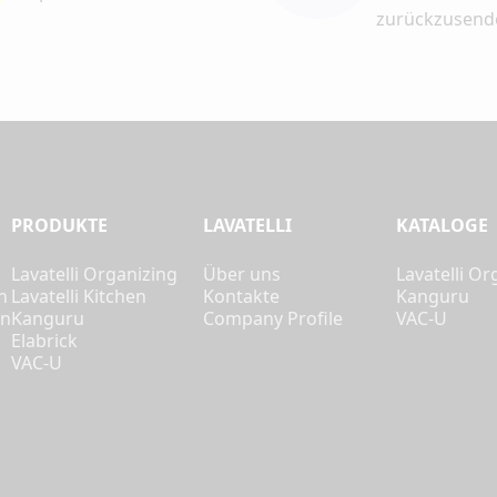
zurückzusend
PRODUKTE
LAVATELLI
KATALOGE
Lavatelli Organizing
Über uns
Lavatelli Or
n
Lavatelli Kitchen
Kontakte
Kanguru
en
Kanguru
Company Profile
VAC-U
Elabrick
VAC-U