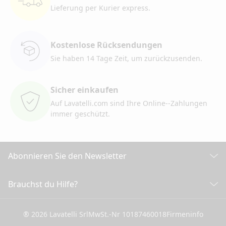
Lieferung per Kurier
express.
Kostenlose Rücksendungen
Sie haben 14 Tage Zeit, um
zurückzusenden.
Sicher einkaufen
Auf Lavatelli.com sind Ihre Online-
-Zahlungen
immer geschützt.
Abonnieren Sie den Newsletter
Entdecken Sie alle unsere Neuigkeiten
Brauchst du Hilfe?
KUNDENDIENST
Klicken Sie hier, um sich anzumelden
® 2026 Lavatelli Srl
MwSt.-Nr 10187460018
Firmeninfo
Allgemeine Verkaufsbedingungen