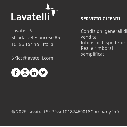
SERVIZIO CLIENTI
Lavatelli Srl
Condizioni generali d
vendita
Strada del Francese 85
Info e costi spedizion
10156 Torino - Italia
Resi e rimborsi
semplificati
cs@lavatelli.com
Facebook
Instagram
Linkedin
Twitter
® 2026 Lavatelli Srl
P.Iva 10187460018
Company Info