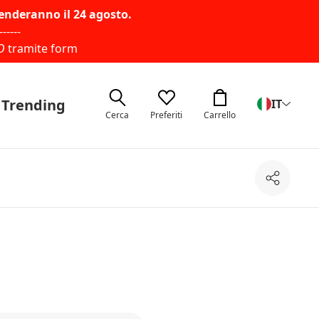
renderanno il 24 agosto.
------
O
tramite form
Trending
IT
Cerca
Preferiti
Carrello
Condivi