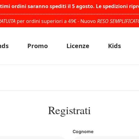
ltimi ordini saranno spediti il 5 agosto. Le spedizioni rip
------------------------------------------------------------------------------------------
ATUITA
per ordini superiori a 49€ - Nuovo
RESO SEMPLIFICAT
nds
Promo
Licenze
Kids
Registrati
Cognome