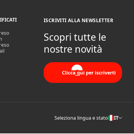
IFICATI
ISCRIVITI ALLA NEWSLETTER
 reso
Scopri tutte le
m
 reso
nostre novità
il
Clicca qui per iscriverti
Seleziona lingua e stato
IT