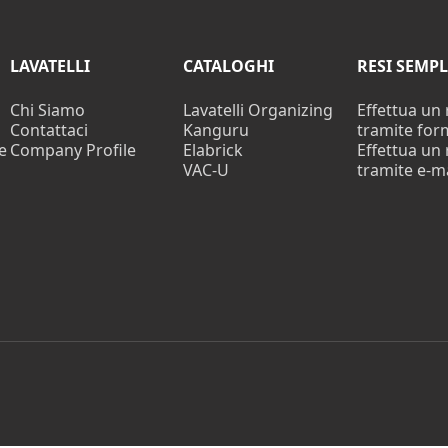
LAVATELLI
CATALOGHI
RESI SEMPL
i
Chi Siamo
Lavatelli Organizing
Effettua un
Contattaci
Kanguru
tramite for
e
Company Profile
Elabrick
Effettua un
VAC-U
tramite e-ma