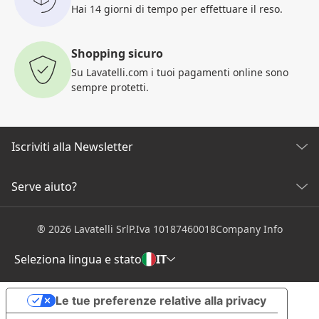
Hai 14 giorni di tempo per
effettuare il reso.
Shopping sicuro
Su Lavatelli.com i tuoi pagamenti
online sono
sempre protetti.
Iscriviti alla Newsletter
Scopri tutte le nostre novità
Serve aiuto?
SERVIZIO CLIENTI
Clicca qui per iscriverti
® 2026 Lavatelli Srl
P.Iva 10187460018
Company Info
Condizioni generali di vendita
Info e costi spedizione
Seleziona lingua e stato
IT
Resi e rimborsi semplificati
LAVATELLI
Le tue preferenze relative alla privacy
Chi Siamo