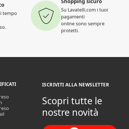
Shopping sicuro
to
Su Lavatelli.com i tuoi
di tempo
pagamenti
online sono sempre
eso.
protetti.
IFICATI
ISCRIVITI ALLA NEWSLETTER
 reso
Scopri tutte le
m
 reso
nostre novità
il