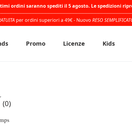
ltimi ordini saranno spediti il 5 agosto. Le spedizioni rip
------------------------------------------------------------------------------------------
ATUITA
per ordini superiori a 49€ - Nuovo
RESO SEMPLIFICAT
nds
Promo
Licenze
Kids
U
(0)
umps