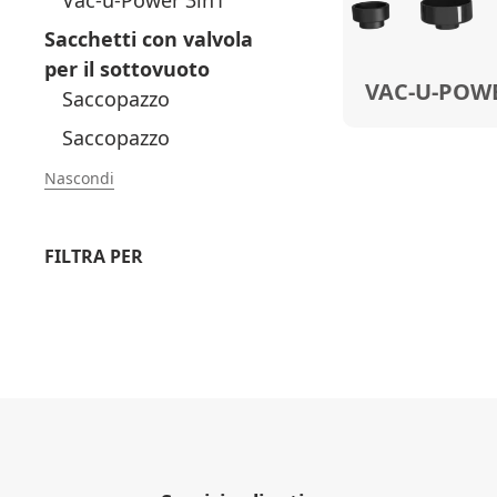
Vac-u-Power 3in1
Sacchetti con valvola
per il sottovuoto
VAC-U-POWE
Saccopazzo
Saccopazzo
Nascondi
FILTRA PER