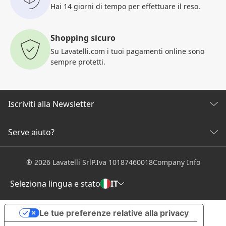
Hai 14 giorni di tempo per
effettuare il reso.
Shopping sicuro
Su Lavatelli.com i tuoi pagamenti
online sono
sempre protetti.
Iscriviti alla Newsletter
Scopri tutte le nostre novità
Serve aiuto?
SERVIZIO CLIENTI
Clicca qui per iscriverti
® 2026 Lavatelli Srl
P.Iva 10187460018
Company Info
Condizioni generali di vendita
Info e costi spedizione
Seleziona lingua e stato
IT
Resi e rimborsi semplificati
LAVATELLI
Le tue preferenze relative alla privacy
Chi Siamo