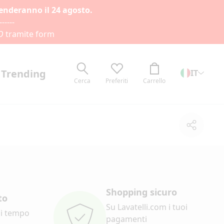
renderanno il 24 agosto.
------
O
tramite form
Trending
IT
Cerca
Preferiti
Carrello
Condivi
Shopping sicuro
to
Su Lavatelli.com i tuoi
di tempo
pagamenti