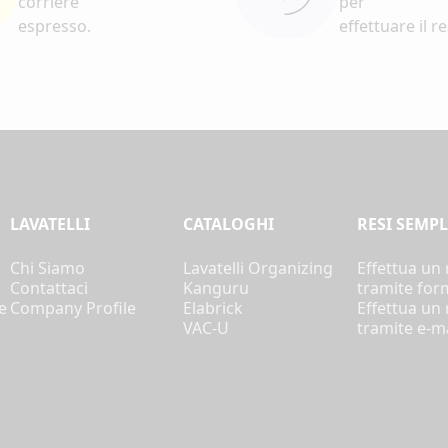
corriere
per
espresso.
effettuare il r
LAVATELLI
CATALOGHI
RESI SEMPL
i
Chi Siamo
Lavatelli Organizing
Effettua un
Contattaci
Kanguru
tramite for
e
Company Profile
Elabrick
Effettua un
VAC-U
tramite e-ma