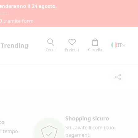
renderanno il 24 agosto.
------
O
tramite form
Trending
IT
Cerca
Preferiti
Carrello
Condivi
Shopping sicuro
to
Su Lavatelli.com i tuoi
di tempo
pagamenti