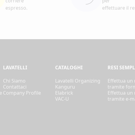
corriere
per
espresso.
effettuare il r
LAVATELLI
CATALOGHI
RESI SEMPL
i
Chi Siamo
Lavatelli Organizing
Effettua un
Contattaci
Kanguru
tramite for
e
Company Profile
Elabrick
Effettua un
VAC-U
tramite e-ma