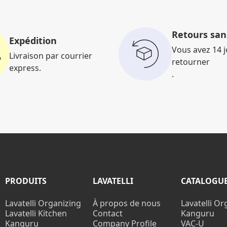
Retours sans
Expédition
Vous avez 14 
Livraison par courrier
retourner
express.
.
PRODUITS
LAVATELLI
CATALOGU
Lavatelli Organizing
À propos de nous
Lavatelli Or
Lavatelli Kitchen
Contact
Kanguru
Kanguru
Company Profile
VAC-U