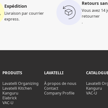
Retours sans
Expédition
Vous avez 14 
Livraison par courrier
retourner
express.
.
PRODUITS
LAVATELLI
CATALOGU
Lavatelli Organizing
À propos de nous
Lavatelli Or
Lavatelli Kitchen
Contact
Kanguru
Kanguru
Company Profile
VAC-U
Elabrick
VAC-U