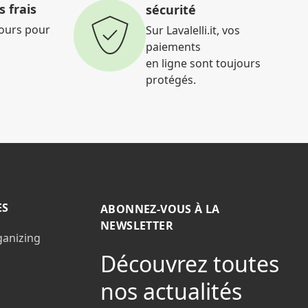
 frais
sécurité
jours pour
Sur Lavalelli.it, vos
paiements
en ligne sont toujours
protégés.
ES
ABONNEZ-VOUS À LA
NEWSLETTER
ganizing
Découvrez toutes
nos actualités