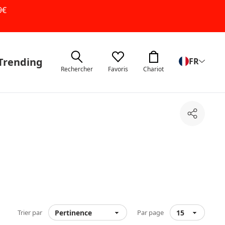
9€
Trending
FR
Rechercher
Favoris
Chariot
Partage
Trier par
Par page