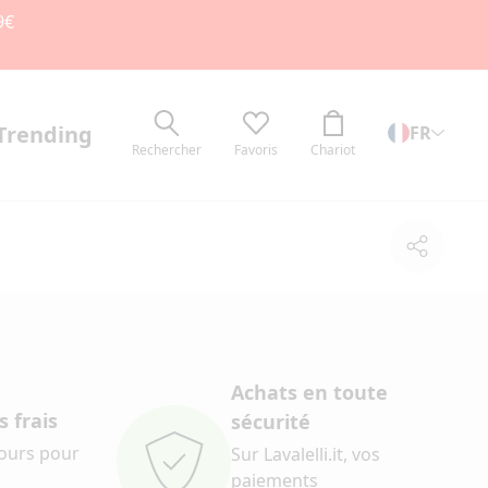
9€
Trending
FR
Rechercher
Favoris
Chariot
Partage
Achats en toute
 frais
sécurité
jours pour
Sur Lavalelli.it, vos
paiements