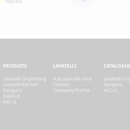
express.
.
PRODUITS
LAVATELLI
CATALOGU
Lavatelli Organizing
À propos de nous
Lavatelli Or
Lavatelli Kitchen
Contact
Kanguru
Kanguru
Company Profile
VAC-U
Elabrick
VAC-U