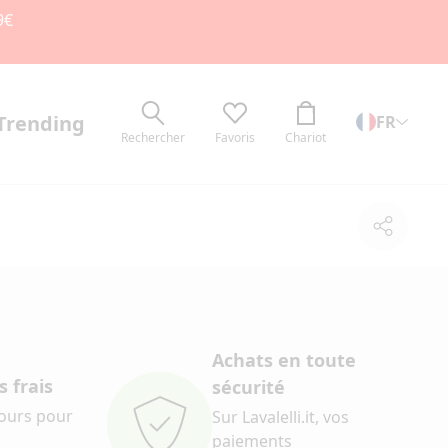
9€
Trending
FR
Rechercher
Favoris
Chariot
Partage
Achats en toute
 frais
sécurité
jours pour
Sur Lavalelli.it, vos
paiements