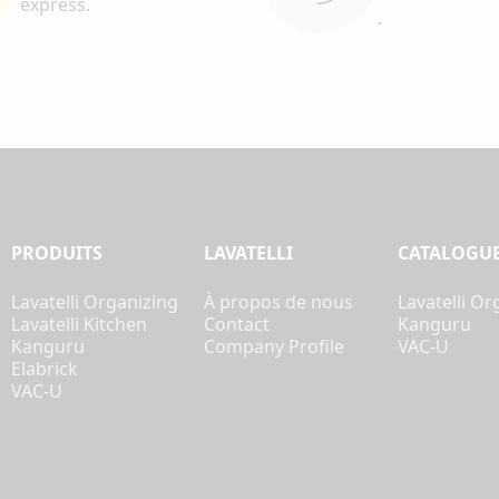
express.
.
PRODUITS
LAVATELLI
CATALOGU
Lavatelli Organizing
À propos de nous
Lavatelli Or
Lavatelli Kitchen
Contact
Kanguru
Kanguru
Company Profile
VAC-U
Elabrick
VAC-U