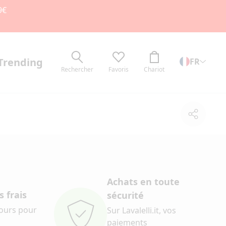
9€
Trending
FR
Rechercher
Favoris
Chariot
Partage
Achats en toute
 frais
sécurité
jours pour
Sur Lavalelli.it, vos
paiements