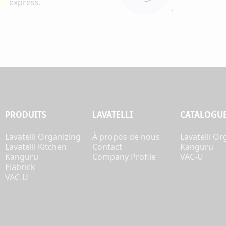
express.
.
PRODUITS
LAVATELLI
CATALOGU
Lavatelli Organizing
À propos de nous
Lavatelli Or
Lavatelli Kitchen
Contact
Kanguru
Kanguru
Company Profile
VAC-U
Elabrick
VAC-U