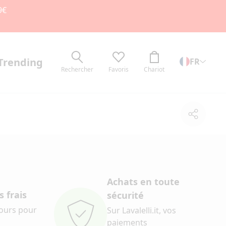
9€
Trending
FR
Rechercher
Favoris
Chariot
Partage
Achats en toute
 frais
sécurité
jours pour
Sur Lavalelli.it, vos
paiements