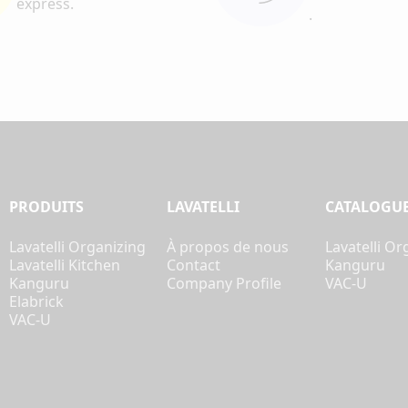
express.
.
PRODUITS
LAVATELLI
CATALOGU
Lavatelli Organizing
À propos de nous
Lavatelli Or
Lavatelli Kitchen
Contact
Kanguru
Kanguru
Company Profile
VAC-U
Elabrick
VAC-U