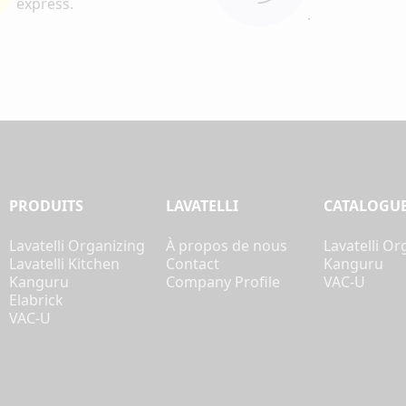
express.
.
PRODUITS
LAVATELLI
CATALOGU
Lavatelli Organizing
À propos de nous
Lavatelli Or
Lavatelli Kitchen
Contact
Kanguru
Kanguru
Company Profile
VAC-U
Elabrick
VAC-U