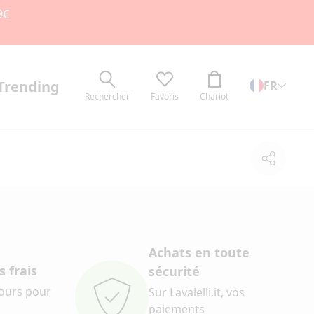
9€
Trending
FR
Rechercher
Favoris
Chariot
Partage
Achats en toute
 frais
sécurité
jours pour
Sur Lavalelli.it, vos
paiements